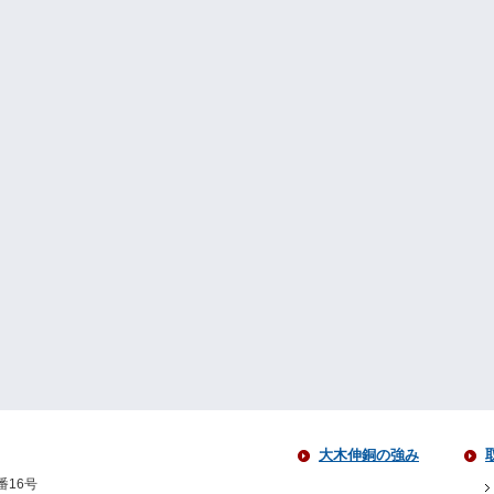
大木伸銅の強み
番16号