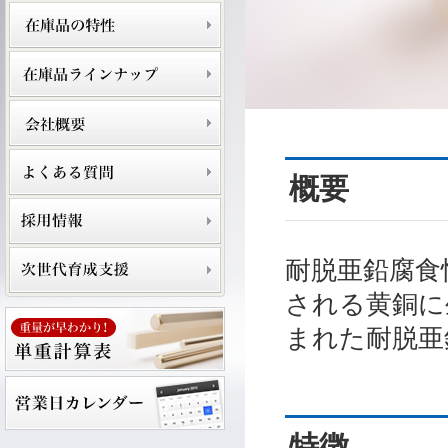
概要
耐脱亜鉛腐食
される黄銅に
まれた耐脱亜
特徴