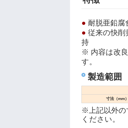
●
耐脱亜鉛腐
●
従来の快削
持
※ 内容は改
す。
製造範囲
寸法（mm
※上記以外の
ください。