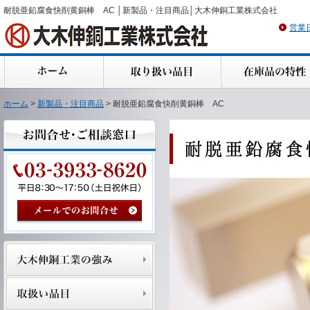
耐脱亜鉛腐食快削黄銅棒 AC │新製品・注目商品│大木伸銅工業株式会社
営業
ホーム
>
新製品・注目商品
> 耐脱亜鉛腐食快削黄銅棒 AC