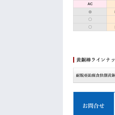
AC
◎
〇
〇