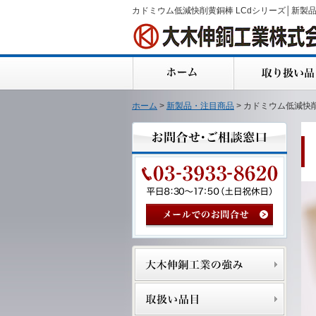
カドミウム低減快削黄銅棒 LCdシリーズ│新製
ホーム
>
新製品・注目商品
> カドミウム低減快削