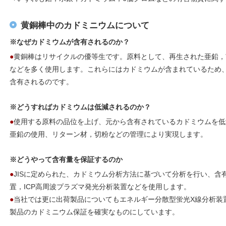
黄銅棒中のカドミニウムについて
※なぜカドミウムが含有されるのか？
●
黄銅棒はリサイクルの優等生です。原料として、再生された亜鉛，
などを多く使用します。これらにはカドミウムが含まれているため
含有されるのです。
※どうすればカドミウムは低減されるのか？
●
使用する原料の品位を上げ、元から含有されているカドミウムを低
亜鉛の使用、リターン材，切粉などの管理により実現します。
※どうやって含有量を保証するのか
●
JISに定められた、カドミウム分析方法に基づいて分析を行い、含
置，ICP高周波プラズマ発光分析装置などを使用します。
●
当社では更に出荷製品についてもエネルギー分散型蛍光X線分析装
製品のカドミニウム保証を確実なものにしています。