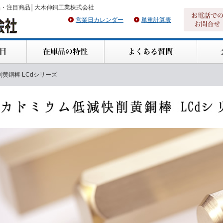
品・注目商品│大木伸銅工業株式会社
営業日カレンダー
単重計算表
黄銅棒 LCdシリーズ