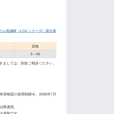
ウム低減材（LCd シリーズ）諸元表
四角
5～40
きましては、別途ご相談ください。
有害物質の使用制限令。2006年7月
月以降適用。
る規制です。