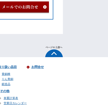
取り扱い品目
お問合せ
黄銅棒
りん青銅
鍛造品
その他
単重計算表
営業日カレンダー