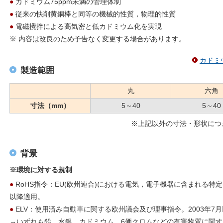
●
カドミウム75ppm未満の管理体制
●
従来の快削黄銅棒と同等の機械的性質，物理的性質
●
電磁攪拌による高気密と低カドミウム化を実現
※ 内容は改良のため予告なく変更する場合があります。
カドミ
製造範囲
丸
六角
寸法（mm）
5～40
5～40
※上記以外の寸法・形状につ
背景
※環境に対する規制
●
RoHS指令：EU(欧州連合)における電気，電子機器に含まれる特定
以降適用。
●
ELV：使用済み自動車に関する欧州議会及び理事指令。2003年7
→いずれも鉛，水銀，カドミウム，6価クロムなどの有害物質に関す